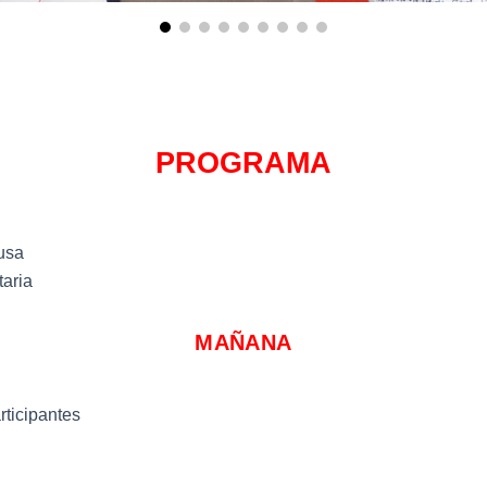
PROGRAMA
usa
taria
MAÑANA
rticipantes