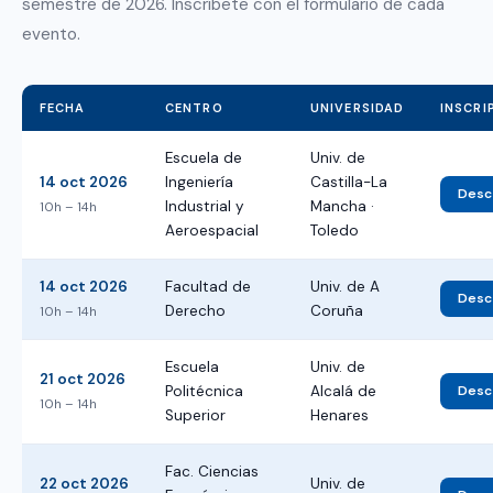
semestre de 2026. Inscríbete con el formulario de cada
evento.
FECHA
CENTRO
UNIVERSIDAD
INSCRI
Escuela de
Univ. de
14 oct 2026
Ingeniería
Castilla-La
Desca
Industrial y
Mancha ·
10h – 14h
Aeroespacial
Toledo
14 oct 2026
Facultad de
Univ. de A
Desca
Derecho
Coruña
10h – 14h
Escuela
Univ. de
21 oct 2026
Politécnica
Alcalá de
Desca
10h – 14h
Superior
Henares
Fac. Ciencias
22 oct 2026
Univ. de