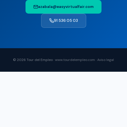
azabala@easyvirtualfair.com
91 536 05 03
© 2026 Tour del Empleo ·
www.tourdelempleo.com
·
Aviso legal