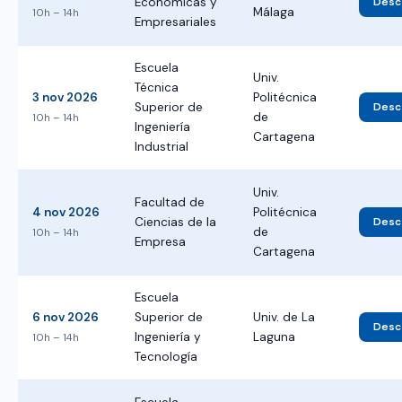
Económicas y
Desca
Málaga
10h – 14h
Empresariales
Escuela
Univ.
Técnica
3 nov 2026
Politécnica
Superior de
Desca
de
10h – 14h
Ingeniería
Cartagena
Industrial
Univ.
Facultad de
4 nov 2026
Politécnica
Ciencias de la
Desca
de
10h – 14h
Empresa
Cartagena
Escuela
6 nov 2026
Superior de
Univ. de La
Desca
Ingeniería y
Laguna
10h – 14h
Tecnología