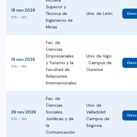
Escuela
Superior y
18 nov 2026
Técnica de
Univ. de León
Desca
10h – 14h
Ingenieros de
Minas
Fac. de
Ciencias
Empresariales
Univ. de Vigo
19 nov 2026
y Turismo y la
· Campus de
Desca
10h – 14h
Facultad de
Ourense
Relaciones
Internacionales
Fac. de
Ciencias
Univ. de
26 nov 2026
Sociales,
Valladolid ·
Desca
Jurídicas y de
Campus de
10h – 14h
la
Segovia
Comunicación