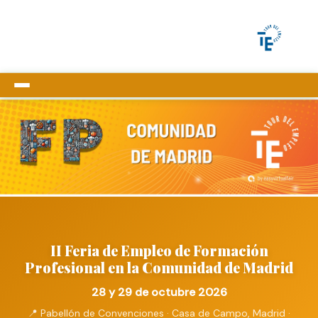
INFORMACIÓN
CÓMO PARTICIPAR
PROMOCIÓN
EDICIÓN ANTERIOR
MODALIDADES
II Feria de Empleo de Formación
CONTACTO
Profesional en la Comunidad de Madrid
28 y 29 de octubre 2026
📍 Pabellón de Convenciones · Casa de Campo, Madrid ·