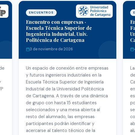
ENCUENTROS
Encuentro con empresas ·
E
Escuela Técnica Superior de
Fa
Ingeniería Industrial, Univ.
Un
Politécnica de Cartagena
C
3 de noviembre de 2026
 de
Un espacio de conexión entre empresas
La
y futuros ingenieros industriales en la
de
y
Escuela Técnica Superior de Ingeniería
Ca
FP
Industrial de la Universidad Politécnica
en
de Cartagena. A través de una dinámica
es
de grupo con hasta 15 estudiantes
po
seleccionados y una mesa abierta al
se
resto del alumnado, las empresas
co
participantes podrán identificar y
ab
acercarse al talento técnico de la
al