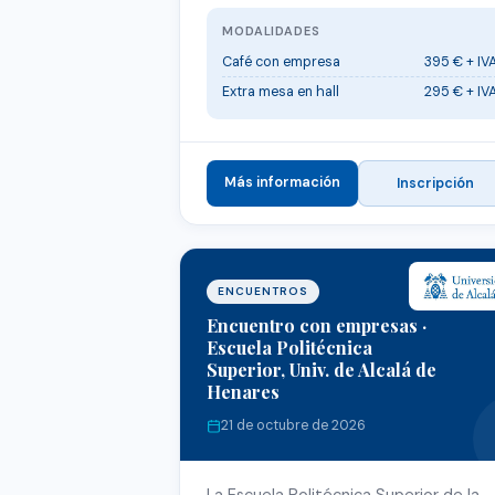
MODALIDADES
Café con empresa
395 € + IV
Extra mesa en hall
295 € + IV
Más información
Inscripción
ENCUENTROS
Encuentro con empresas ·
Escuela Politécnica
Superior, Univ. de Alcalá de
Henares
21 de octubre de 2026