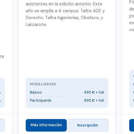
Pr
asistentes en la edición anterior. Este
de
año se amplía a 4 campus: Tafira ADE y
jo
Derecho, Tafira Ingenierías, Obelisco, y
ex
Lanzarote.
co
ra
MODALIDADES
A
Básico
495 € + IVA
A
Participante
995 € + IVA
Más información
Inscripción