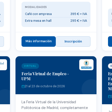
MODALIDADES
A
Café con empresa
395 € + IVA
A
Extra mesa en hall
295 € + IVA
Más información
Inscripción
VIRTUAL
Feria Virtual de Empleo ·
E
UPM
F
Em
21 al 23 de octubre de 2026
M
La Feria Virtual de la Universidad
Politécnica de Madrid, completamente