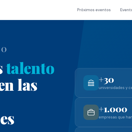
Próximos eventos
Event
EO
s
talento
+30
en las
universidades y c
+1.000
es
empresas que han