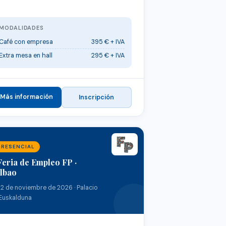
MODALIDADES
Café con empresa
395 € + IVA
Extra mesa en hall
295 € + IVA
Más información
Inscripción
PRESENCIAL
Feria de Empleo FP ·
ilbao
12 de noviembre de 2026 · Palacio
Euskalduna