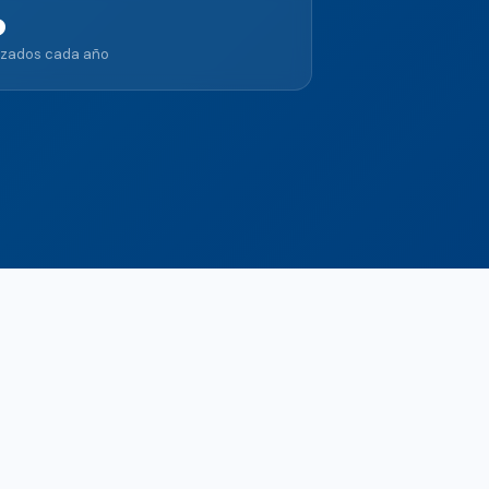
0
nzados cada año