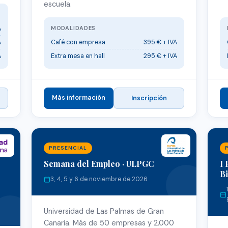
escuela.
A
MODALIDADES
A
Café con empresa
395 € + IVA
A
Extra mesa en hall
295 € + IVA
Más información
Inscripción
PRESENCIAL
Semana del Empleo · ULPGC
I 
B
3, 4, 5 y 6 de noviembre de 2026
Universidad de Las Palmas de Gran
Canaria. Más de 50 empresas y 2.000