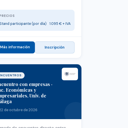
PRECIOS
Stand participante (por día)
1.095 € + IVA
Más información
Inscripción
ENCUENTROS
ncuentro con empresas ·
ac. Económicas y
presariales, Univ. de
álaga
22 de octubre de 2026