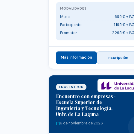
MODALIDADES
Mesa
695 € + IV
Participante
1.195 € + IV
Promotor
2.295 € + IV
Más información
Inscripción
ENCUENTROS
Encuentro con empresas ·
Escuela Superior de
Ingeniería y Tecnología,
Univ. de La Laguna
6 de noviembre de 2026